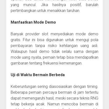
yang muncul. Jika hasilnya positif, barulah
pertimbangkan untuk menaikkan taruhan.
Manfaatkan Mode Demo
Banyak provider slot menyediakan mode demo
gratis. Fitur ini bisa digunakan untuk menguji pola
pembayaran tanpa risiko kehilangan uang asli.
Walaupun hasil demo tidak selalu sama dengan
mode uang nyata, pemain tetap bisa mendapatkan
gambaran tentang frekuensi kemenangan.
Uji di Waktu Bermain Berbeda
Keberuntungan sering diasosiasikan dengan timing.
Beberapa pemain percaya bermain di jam tertentu
dapat memengaruhi hasil, meski secara teknis RNG
tetap bekerja acak. Namun mencoba bermain di