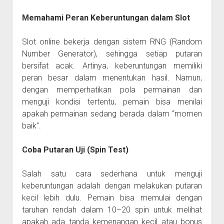
Memahami Peran Keberuntungan dalam Slot
Slot online bekerja dengan sistem RNG (Random
Number Generator), sehingga setiap putaran
bersifat acak. Artinya, keberuntungan memiliki
peran besar dalam menentukan hasil. Namun,
dengan memperhatikan pola permainan dan
menguji kondisi tertentu, pemain bisa menilai
apakah permainan sedang berada dalam “momen
baik”.
Coba Putaran Uji (Spin Test)
Salah satu cara sederhana untuk menguji
keberuntungan adalah dengan melakukan putaran
kecil lebih dulu. Pemain bisa memulai dengan
taruhan rendah dalam 10–20 spin untuk melihat
apakah ada tanda kemenangan kecil atau bonus