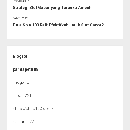
Previous Post
Strategi Slot Gacor yang Terbukti Ampuh
Next Post
Pola Spin 100 Kali: Efektifkah untuk Slot Gacor?
Sidebar
Blogroll
pandapetir88
link gacor
mpo 1221
https://alfaa123.com/
rajalangit77