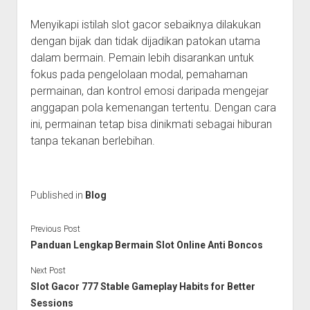
Menyikapi istilah slot gacor sebaiknya dilakukan
dengan bijak dan tidak dijadikan patokan utama
dalam bermain. Pemain lebih disarankan untuk
fokus pada pengelolaan modal, pemahaman
permainan, dan kontrol emosi daripada mengejar
anggapan pola kemenangan tertentu. Dengan cara
ini, permainan tetap bisa dinikmati sebagai hiburan
tanpa tekanan berlebihan.
Published in
Blog
Previous Post
Panduan Lengkap Bermain Slot Online Anti Boncos
Next Post
Slot Gacor 777 Stable Gameplay Habits for Better
Sessions