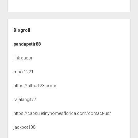
Sidebar
Blogroll
pandapetir88
link gacor
mpo 1221
https://alfaa123.com/
rajalangit77
https://capsuletinyhomesflorida.com/contact-us/
jackpot108