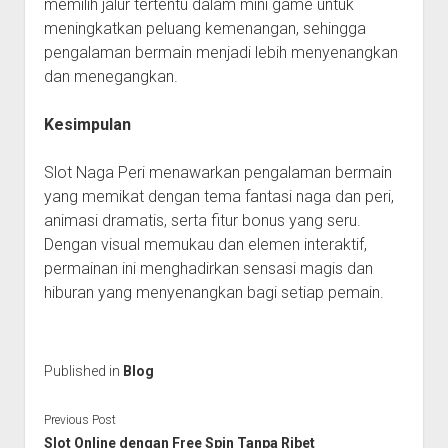
memilih jalur tertentu dalam mini game untuk
meningkatkan peluang kemenangan, sehingga
pengalaman bermain menjadi lebih menyenangkan
dan menegangkan.
Kesimpulan
Slot Naga Peri menawarkan pengalaman bermain
yang memikat dengan tema fantasi naga dan peri,
animasi dramatis, serta fitur bonus yang seru.
Dengan visual memukau dan elemen interaktif,
permainan ini menghadirkan sensasi magis dan
hiburan yang menyenangkan bagi setiap pemain.
Published in
Blog
Previous Post
Slot Online dengan Free Spin Tanpa Ribet