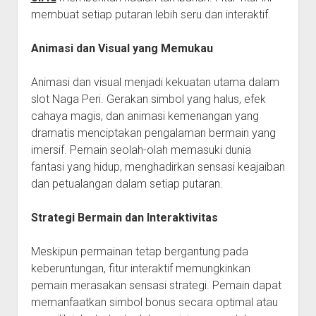
membuat setiap putaran lebih seru dan interaktif.
Animasi dan Visual yang Memukau
Animasi dan visual menjadi kekuatan utama dalam
slot Naga Peri. Gerakan simbol yang halus, efek
cahaya magis, dan animasi kemenangan yang
dramatis menciptakan pengalaman bermain yang
imersif. Pemain seolah-olah memasuki dunia
fantasi yang hidup, menghadirkan sensasi keajaiban
dan petualangan dalam setiap putaran.
Strategi Bermain dan Interaktivitas
Meskipun permainan tetap bergantung pada
keberuntungan, fitur interaktif memungkinkan
pemain merasakan sensasi strategi. Pemain dapat
memanfaatkan simbol bonus secara optimal atau