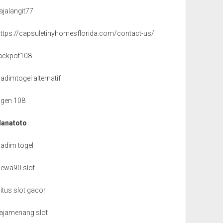
ajalangit77
https://capsuletinyhomesflorida.com/contact-us/
jackpot108
adimtogel alternatif
agen 108
danatoto
nadim togel
dewa90 slot
itus slot gacor
rajamenang slot