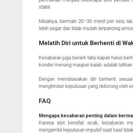
stabil.
Misalnya, bermain 20–30 menit per sesi, la
lebih segar dan tidak mudah terpancing emos
Melatih Diri untuk Berhenti di Wa
Kesabaran juga berarti tahu kapan harus berhe
kondisi menang maupun kalah, adalah latihan d
Dengan membiasakan diri berhenti sesuai 
menghindari keputusan yang didorong oleh e
FAQ
Mengapa kesabaran penting dalam bermai
Karena slot bersifat acak, kesabaran m
mengambil keputusan impulsif saat hasil tida