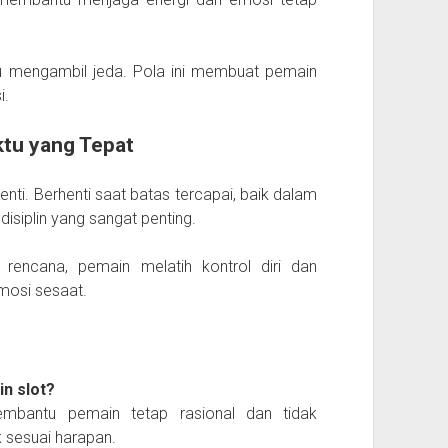
lu mengambil jeda. Pola ini membuat pemain
i.
ktu yang Tepat
nti. Berhenti saat batas tercapai, baik dalam
isiplin yang sangat penting.
rencana, pemain melatih kontrol diri dan
mosi sesaat.
n slot?
embantu pemain tetap rasional dan tidak
k sesuai harapan.