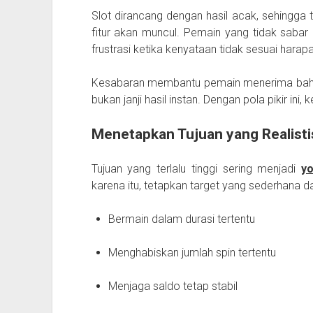
Slot dirancang dengan hasil acak, sehingga
fitur akan muncul. Pemain yang tidak sabar 
frustrasi ketika kenyataan tidak sesuai harapa
Kesabaran membantu pemain menerima bahwa 
bukan janji hasil instan. Dengan pola pikir ini,
Menetapkan Tujuan yang Realisti
Tujuan yang terlalu tinggi sering menjadi
y
karena itu, tetapkan target yang sederhana da
Bermain dalam durasi tertentu
Menghabiskan jumlah spin tertentu
Menjaga saldo tetap stabil