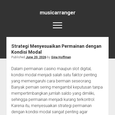
musicarranger
open
menu
Strategi Menyesuaikan Permainan dengan
Blog
Kondisi Modal
Published
June 20, 2026
by
Gina Hoffman
Dalam permainan casino maupun slot digital,
kondisi modal menjadi salah satu faktor penting
yang memengaruhi cara bermain seseorang.
Banyak pemain sering mengambil keputusan tanpa
mempertimbangkan jumlah saldo yang dimiliki,
sehingga permainan menjadi kurang terkontrol.
Karena itu, menyesuaikan strategi permainan
dengan kondisi modal sangat penting agar