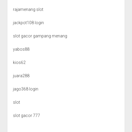
rajamenang slot
jackpot108 login
slot gacor gampang menang
yabos88
kios62
juara288
jago368 login
slot
slot gacor 777