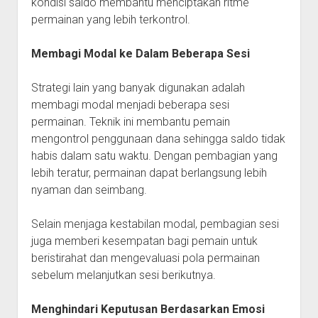
kondisi saldo membantu menciptakan ritme
permainan yang lebih terkontrol.
Membagi Modal ke Dalam Beberapa Sesi
Strategi lain yang banyak digunakan adalah
membagi modal menjadi beberapa sesi
permainan. Teknik ini membantu pemain
mengontrol penggunaan dana sehingga saldo tidak
habis dalam satu waktu. Dengan pembagian yang
lebih teratur, permainan dapat berlangsung lebih
nyaman dan seimbang.
Selain menjaga kestabilan modal, pembagian sesi
juga memberi kesempatan bagi pemain untuk
beristirahat dan mengevaluasi pola permainan
sebelum melanjutkan sesi berikutnya.
Menghindari Keputusan Berdasarkan Emosi