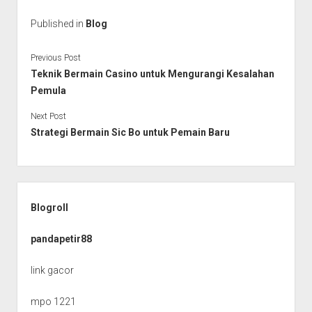
Published in
Blog
Previous Post
Teknik Bermain Casino untuk Mengurangi Kesalahan
Pemula
Next Post
Strategi Bermain Sic Bo untuk Pemain Baru
Sidebar
Blogroll
pandapetir88
link gacor
mpo 1221