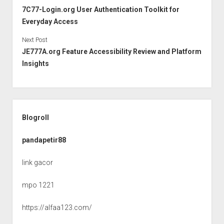
7C77-Login.org User Authentication Toolkit for
Everyday Access
Next Post
JE777A.org Feature Accessibility Review and Platform
Insights
Sidebar
Blogroll
pandapetir88
link gacor
mpo 1221
https://alfaa123.com/