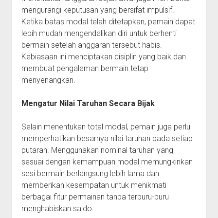
mengurangi keputusan yang bersifat impulsif.
Ketika batas modal telah ditetapkan, pemain dapat
lebih mudah mengendalikan diri untuk berhenti
bermain setelah anggaran tersebut habis.
Kebiasaan ini menciptakan disiplin yang baik dan
membuat pengalaman bermain tetap
menyenangkan.
Mengatur Nilai Taruhan Secara Bijak
Selain menentukan total modal, pemain juga perlu
memperhatikan besarnya nilai taruhan pada setiap
putaran. Menggunakan nominal taruhan yang
sesuai dengan kemampuan modal memungkinkan
sesi bermain berlangsung lebih lama dan
memberikan kesempatan untuk menikmati
berbagai fitur permainan tanpa terburu-buru
menghabiskan saldo.