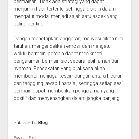
permainan. Tidak ada strategi yang dapat
menjamin hasil tertentu, sehingga disiplin dalam
mengatur modal menjadi salah satu aspek yang
paling penting.
Dengan menetapkan anggaran, menyesuaikan nilai
taruhan, mengendalikan emosi, dan mengatur
waktu bermain, pemain dapat menikmati
pengalaman bermain slot secara lebih aman dan
nyaman. Pendekatan yang bijaksana akan
membantu menjaga keseimbangan antara hiburan
dan tanggung jawab finansial, sehingga setiap sesi
bermain dapat memberikan pengalaman yang
positif dan menyenangkan dalam jangka panjang.
Published in
Blog
Previous Post