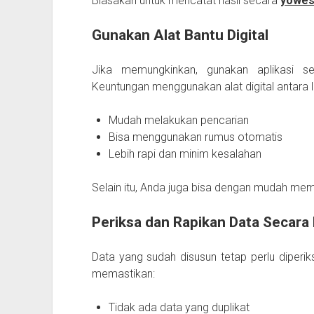
Biasakan untuk mencatat hasil secara
yowes
Gunakan Alat Bantu Digital
Jika memungkinkan, gunakan aplikasi se
Keuntungan menggunakan alat digital antara l
Mudah melakukan pencarian
Bisa menggunakan rumus otomatis
Lebih rapi dan minim kesalahan
Selain itu, Anda juga bisa dengan mudah memb
Periksa dan Rapikan Data Secara 
Data yang sudah disusun tetap perlu diperi
memastikan:
Tidak ada data yang duplikat