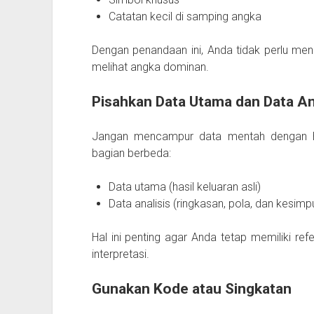
Catatan kecil di samping angka
Dengan penandaan ini, Anda tidak perlu meng
melihat angka dominan.
Pisahkan Data Utama dan Data An
Jangan mencampur data mentah dengan has
bagian berbeda:
Data utama (hasil keluaran asli)
Data analisis (ringkasan, pola, dan kesim
Hal ini penting agar Anda tetap memiliki ref
interpretasi.
Gunakan Kode atau Singkatan