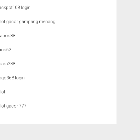
jackpot108 login
slot gacor gampang menang
yabos88
kios62
juara288
jago368 login
lot
slot gacor 777