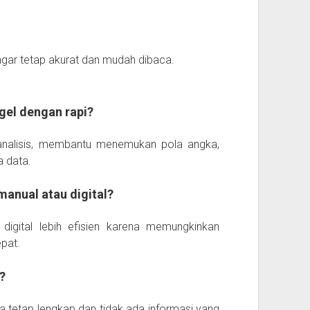
agar tetap akurat dan mudah dibaca.
el dengan rapi?
alisis, membantu menemukan pola angka,
 data.
anual atau digital?
igital lebih efisien karena memungkinkan
pat.
?
ata tetap lengkap dan tidak ada informasi yang