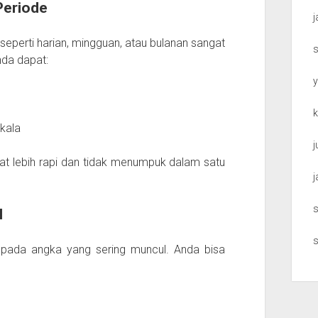
Periode
perti harian, mingguan, atau bulanan sangat
nda dapat:
kala
at lebih rapi dan tidak menumpuk dalam satu
s
l
 pada angka yang sering muncul. Anda bisa