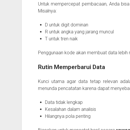
Untuk mempercepat pembacaan, Anda bisa m
Misalnya:
D untuk digit dominan
R untuk angka yang jarang muncul
T untuk tren naik
Penggunaan kode akan membuat data lebih ri
Rutin Memperbarui Data
Kunci utama agar data tetap relevan adal
menunda pencatatan karena dapat menyeba
Data tidak lengkap
Kesalahan dalam analisis
Hilangnya pola penting